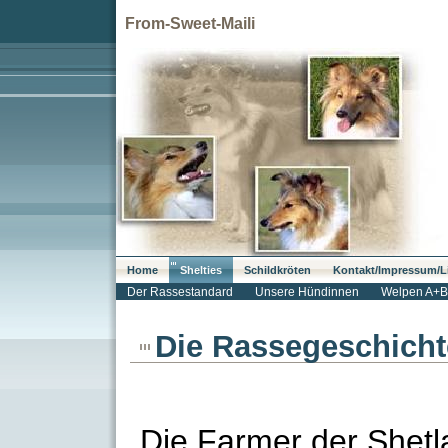
From-Sweet-Maili
Home
Shelties
Schildkröten
Kontakt/Impressum/L
Der Rassestandard
Unsere Hündinnen
Welpen A+B
Die Rassegeschicht
Die Farmer der Shetl